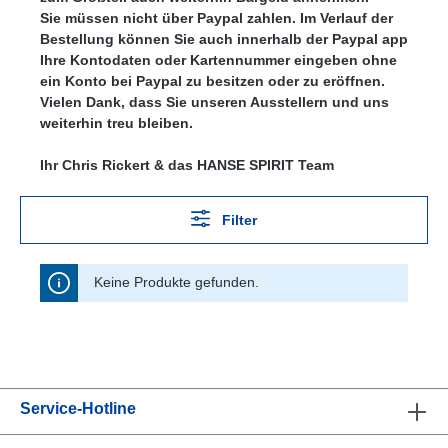
Sie müssen nicht über Paypal zahlen. Im Verlauf der
Links unterstreichen
Gut lesbare Schrift
Bestellung können Sie auch innerhalb der Paypal app
Ihre Kontodaten oder Kartennummer eingeben ohne
ein Konto bei Paypal zu besitzen oder zu eröffnen.
Vielen Dank, dass Sie unseren Ausstellern und uns
weiterhin treu bleiben.
Ihr Chris Rickert & das HANSE SPIRIT Team
Animationen stoppen
Überschriften hervorheben
Filter
Keine Produkte gefunden.
Service-Hotline
Großer Cursor
Leseführung